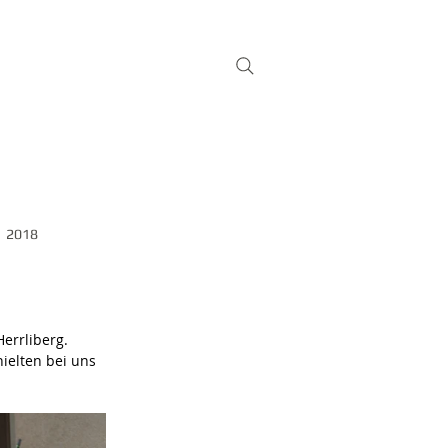
und Fotos
Kontakt
More
2018
errliberg. 
elten bei uns 