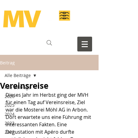
Beitrag
Alle Beiträge
Vereinsreise
Alle Beiträge
Dieses Jahr im Herbst ging der MVH 
2026
für einen Tag auf Vereinsreise, Ziel 
2025
war die Mosterei Möhl AG in Arbon. 
2024
Dort erwartete uns eine Führung mit 
2023
interessanten Fakten. Eine 
Degustation mit Apéro durfte 
2022