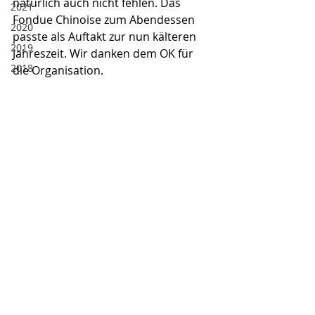
natürlich auch nicht fehlen. Das 
2021
Fondue Chinoise zum Abendessen 
2020
passte als Auftakt zur nun kälteren 
2019
Jahreszeit. Wir danken dem OK für 
2018
die Organisation.